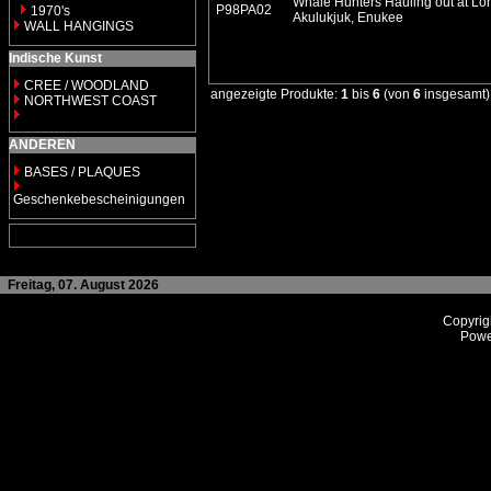
Whale Hunters Hauling out at Lon
P98PA02
1970's
Akulukjuk, Enukee
WALL HANGINGS
Indische Kunst
CREE / WOODLAND
angezeigte Produkte:
1
bis
6
(von
6
insgesamt)
NORTHWEST COAST
ANDEREN
BASES / PLAQUES
Geschenkebescheinigungen
Freitag, 07. August 2026
Copyrig
Powe