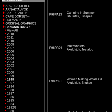
ARCTIC QUEBEC
ARNAKTAUYOK
Camping in Summer
BAKER LAKE->
P98PA13
Ishulutak, Elisapee
CAPE DORSET->
HOLMAN->
ORIGINAL GRAPHICS
PANGNIRTUNG
->
View All
2018
2011
2010
2008
Inuit Whalers
P98PA04
2007
Akulukjuk, Jeetaloo
2006
2005
2004
2003
2002
2001
2000
1999
Woman Making Whale Oil
1998
P98PA01
Akulukjuk, Enukee
1997
1994
1988
1987
1986
1985
1984
1982/3
1980