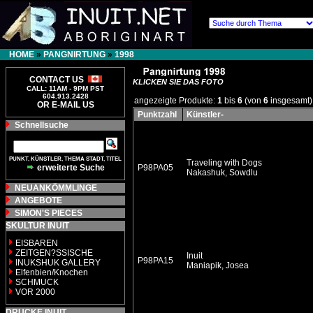
HOME
»
PANGNIRTUNG
»
1998
CONTACT US
KLICKEN SIE DAS FOTO
CALL: 11AM - 9PM PST
604.913.2428
angezeigte Produkte:
1
bis
6
(von
6
insgesamt)
OR E-MAIL US
Punktzahl
Künstler-
Schnellsuche
PUNKT, KÜNSTLER, THEMA STADT, TITEL
Traveling with Dogs
erweiterte Suche
P98PA05
Nakashuk, Sowdlu
NEUANKÖMMLINGE
ANGEBOTE
SIMON'S PIECES
SKULTUR INUIT
EISBAREN
ZEITGEN?SSISCHE
Inuit
P98PA15
INUKSHUK GALLERY
Maniapik, Josea
Elfenbien/Knochen
SCHMUCK
VOR 2000
DRUCKE INUIT