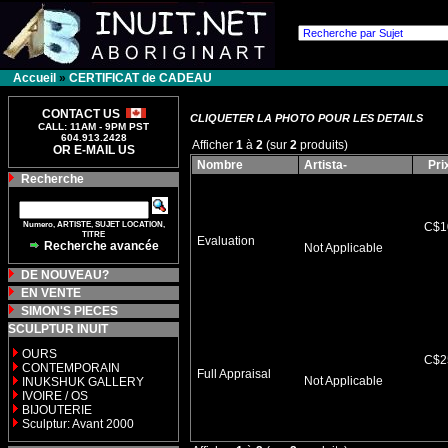
Accueil
»
CERTIFICAT de CADEAU
CONTACT US
CLIQUETER LA PHOTO POUR LES DETAILS
CALL: 11AM - 9PM PST
604.913.2428
Afficher
1
à
2
(sur
2
produits)
OR E-MAIL US
Nombre
Artista-
Pri
Recherche
Numero, ARTISTE, SUJET LOCATION,
C$1
TITRE
Evaluation
Recherche avancée
Not Applicable
DE NOUVEAU?
EN VENTE
SIMON'S PIECES
SCULPTUR INUIT
OURS
C$2
CONTEMPORAIN
Full Appraisal
Not Applicable
INUKSHUK GALLERY
IVOIRE / OS
BIJOUTERIE
Sculptur: Avant 2000