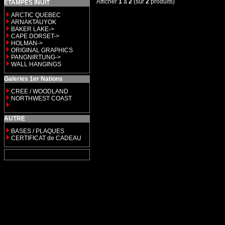
Afficher
1
à
2
(sur
2
produits)
ETAMPES INUIT
ARCTIC QUEBEC
ARNAKTAUYOK
BAKER LAKE->
CAPE DORSET->
HOLMAN->
ORIGINAL GRAPHICS
PANGNIRTUNG->
WALL HANGINGS
Galeries 1er Nations
CREE / WOODLAND
NORTHWEST COAST
AUTRE
BASES / PLAQUES
CERTIFICAT de CADEAU