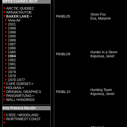
IMPRESSIONES INUIT
ARCTIC QUEBEC
ARNAKTAUYOK
Silver Fox
BAKER LAKE
->
P84BL05
Esa, Marjorie
View All
2001
1999
1998
1990
1988
1987
1986
1985
Hunter in a Storm
P84BL09
1984
Kigusiuq, Janet
1982
1981
1980
1979
1978
1970-1977
CAPE DORSET->
HOLMAN->
Hunting Team
ORIGINAL GRAPHICS
P84BL10
Kigusiuq, Janet
PANGNIRTUNG->
WALL HANGINGS
Arte Primera Nación
CREE / WOODLAND
NORTHWEST COAST