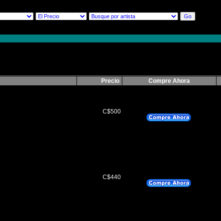
Precio
Compre Ahora
C$500
C$440