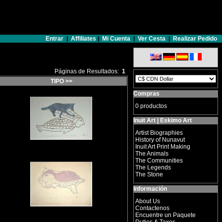
Entrar
|
Affiliates
|
Mi Cuenta
|
Ver Cesta
|
Realizar Pedido
Páginas de Resultados:
1
TIPO >>
Compras
0 productos
Inuit Art | Eskimo Art
Artist Biographies
History of Nunavut
Inuit Art Print Making
The Animals
The Communities
The Legends
The Stone
Información
About Us
Contactenos
Encuentre un Paquete