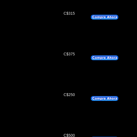
C$315
C$375
C$250
C$500