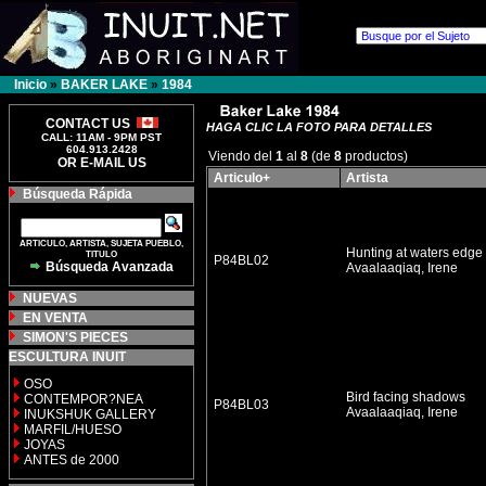
Inicio
»
BAKER LAKE
»
1984
CONTACT US
HAGA CLIC LA FOTO PARA DETALLES
CALL: 11AM - 9PM PST
604.913.2428
Viendo del
1
al
8
(de
8
productos)
OR E-MAIL US
Articulo+
Artista
Búsqueda Rápida
ARTICULO, ARTISTA, SUJETA PUEBLO,
Hunting at waters edge
TITULO
P84BL02
Búsqueda Avanzada
Avaalaaqiaq, Irene
NUEVAS
EN VENTA
SIMON'S PIECES
ESCULTURA INUIT
OSO
Bird facing shadows
CONTEMPOR?NEA
P84BL03
Avaalaaqiaq, Irene
INUKSHUK GALLERY
MARFIL/HUESO
JOYAS
ANTES de 2000