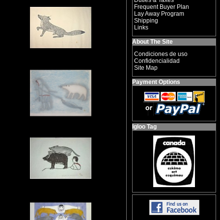
Duties & Taxes
Frequent Buyer Plan
Lay Away Program
Shipping
Links
About The Site
Condiciones de uso
Confidencialidad
Site Map
Payment Options
Igloo Tag