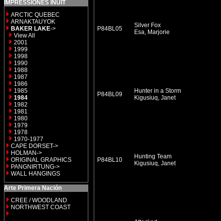
IMPRESSIONES INUIT
ARCTIC QUEBEC
ARNAKTAUYOK
Silver Fox
BAKER LAKE
->
P84BL05
Esa, Marjorie
View All
2001
1999
1998
1990
1988
1987
1986
1985
Hunter in a Storm
P84BL09
1984
Kigusiuq, Janet
1982
1981
1980
1979
1978
1970-1977
CAPE DORSET->
HOLMAN->
Hunting Team
ORIGINAL GRAPHICS
P84BL10
Kigusiuq, Janet
PANGNIRTUNG->
WALL HANGINGS
Arte Primera Nación
CREE / WOODLAND
NORTHWEST COAST