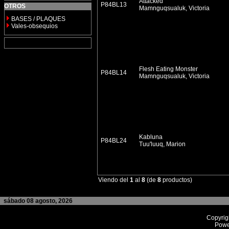
Attacked
P84BL13
OTROS
Mamnguqsualuk, Victoria
BASES / PLAQUES
Vales-obsequios
Flesh Eating Monster
P84BL14
Mamnguqsualuk, Victoria
Kabluna
P84BL24
Tuu'luuq, Marion
Viendo del
1
al
8
(de
8
productos)
sábado 08 agosto, 2026
Copyrig
Powe