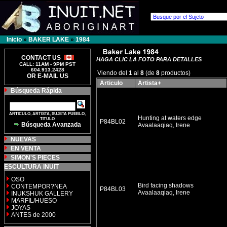
Inicio
»
BAKER LAKE
»
1984
CONTACT US
HAGA CLIC LA FOTO PARA DETALLES
CALL: 11AM - 9PM PST
604.913.2428
Viendo del
1
al
8
(de
8
productos)
OR E-MAIL US
Articulo
Artista+
Búsqueda Rápida
ARTICULO, ARTISTA, SUJETA PUEBLO,
Hunting at waters edge
TITULO
P84BL02
Búsqueda Avanzada
Avaalaaqiaq, Irene
NUEVAS
EN VENTA
SIMON'S PIECES
ESCULTURA INUIT
OSO
Bird facing shadows
CONTEMPOR?NEA
P84BL03
Avaalaaqiaq, Irene
INUKSHUK GALLERY
MARFIL/HUESO
JOYAS
ANTES de 2000