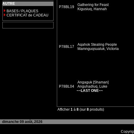
AUTRE
Gathering for Feast
P78BL19
Kigusiuq, Hannah
BASES / PLAQUES
CERTIFICAT de CADEAU
Aqahok Stealing People
P78BL17
Mamnguqsualuk, Victoria
Angaguk [Shaman]
P78BL04
Anguhadluq, Luke
~~LAST ONE~~
Afficher
1
à
8
(sur
8
produits)
dimanche 09 août, 2026
Copyrig