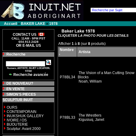
Accueil
»
BAKER LAKE
»
1978
CONTACT US
CLIQUETER LA PHOTO POUR LES DETAILS
CALL: 11AM - 9PM PST
604.913.2428
Afficher
1
à
8
(sur
8
produits)
OR E-MAIL US
Nombre
Artista
-
Recherche
Numero, ARTISTE, SUJET LOCATION,
TITRE
The Vision of a Man Cutting Snow
Recherche avancée
P78BL34
Blocks
Noah, William
DE NOUVEAU?
EN VENTE
SIMON'S PIECES
SCULPTUR INUIT
OURS
CONTEMPORAIN
The Wrestlers
INUKSHUK GALLERY
P78BL33
Kigusiuq, Janet
IVOIRE / OS
BIJOUTERIE
Sculptur: Avant 2000