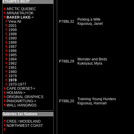
ETAMPES INUIT
ARCTIC QUEBEC
ARNAKTAUYOK
BAKER LAKE
->
Picking a Wife
View All
P78BL32
Kigusiuq, Janet
2001
1999
1998
1990
1988
1987
1986
1985
1984
Monster and Birds
P78BL29
1982
Kukiiyaut, Myra
1981
1980
1979
1978
1970-1977
CAPE DORSET->
HOLMAN->
ORIGINAL GRAPHICS
Training Young Hunters
PANGNIRTUNG->
P78BL20
Kigusiuq, Hannah
WALL HANGINGS
Galeries 1er Nations
CREE / WOODLAND
NORTHWEST COAST