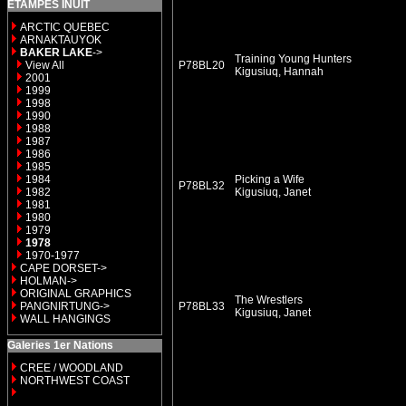
ETAMPES INUIT
ARCTIC QUEBEC
ARNAKTAUYOK
BAKER LAKE
->
Training Young Hunters
View All
P78BL20
Kigusiuq, Hannah
2001
1999
1998
1990
1988
1987
1986
1985
1984
Picking a Wife
P78BL32
1982
Kigusiuq, Janet
1981
1980
1979
1978
1970-1977
CAPE DORSET->
HOLMAN->
ORIGINAL GRAPHICS
The Wrestlers
PANGNIRTUNG->
P78BL33
Kigusiuq, Janet
WALL HANGINGS
Galeries 1er Nations
CREE / WOODLAND
NORTHWEST COAST