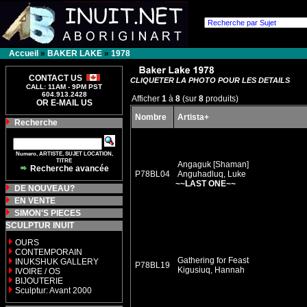
Accueil
»
BAKER LAKE
»
1978
CONTACT US
CLIQUETER LA PHOTO POUR LES DETAILS
CALL: 11AM - 9PM PST
604.913.2428
Afficher
1
à
8
(sur
8
produits)
OR E-MAIL US
Nombre
Artista+
Recherche
Numero, ARTISTE, SUJET LOCATION,
TITRE
Angaguk [Shaman]
Recherche avancée
P78BL04
Anguhadluq, Luke
~~LAST ONE~~
DE NOUVEAU?
EN VENTE
SIMON'S PIECES
SCULPTUR INUIT
OURS
CONTEMPORAIN
Gathering for Feast
INUKSHUK GALLERY
P78BL19
Kigusiuq, Hannah
IVOIRE / OS
BIJOUTERIE
Sculptur: Avant 2000