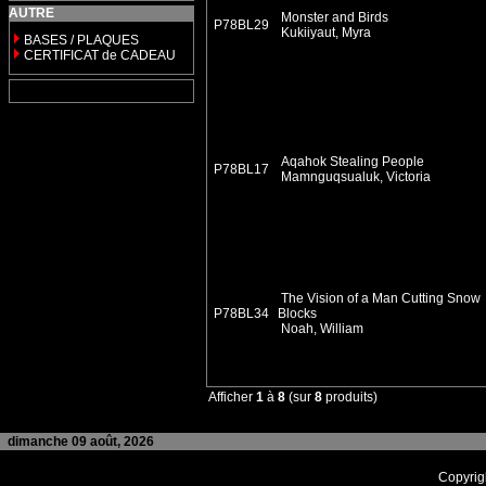
AUTRE
Monster and Birds
P78BL29
Kukiiyaut, Myra
BASES / PLAQUES
CERTIFICAT de CADEAU
Aqahok Stealing People
P78BL17
Mamnguqsualuk, Victoria
The Vision of a Man Cutting Snow
P78BL34
Blocks
Noah, William
Afficher
1
à
8
(sur
8
produits)
dimanche 09 août, 2026
Copyrig