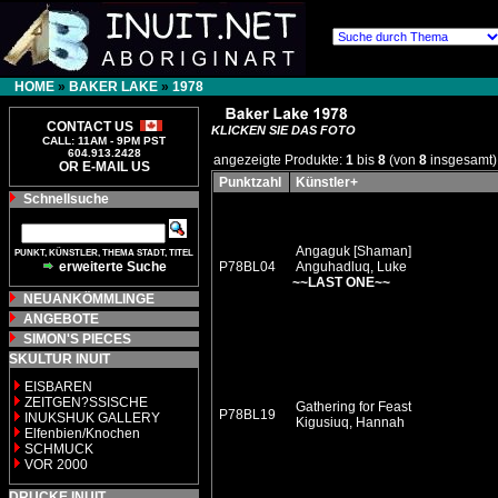
HOME
»
BAKER LAKE
»
1978
CONTACT US
KLICKEN SIE DAS FOTO
CALL: 11AM - 9PM PST
604.913.2428
angezeigte Produkte:
1
bis
8
(von
8
insgesamt)
OR E-MAIL US
Punktzahl
Künstler+
Schnellsuche
Angaguk [Shaman]
PUNKT, KÜNSTLER, THEMA STADT, TITEL
erweiterte Suche
P78BL04
Anguhadluq, Luke
~~LAST ONE~~
NEUANKÖMMLINGE
ANGEBOTE
SIMON'S PIECES
SKULTUR INUIT
EISBAREN
ZEITGEN?SSISCHE
Gathering for Feast
P78BL19
INUKSHUK GALLERY
Kigusiuq, Hannah
Elfenbien/Knochen
SCHMUCK
VOR 2000
DRUCKE INUIT