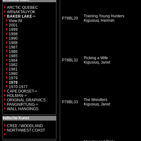
ARCTIC QUEBEC
ARNAKTAUYOK
Training Young Hunters
BAKER LAKE
->
P78BL20
Kigusiuq, Hannah
View All
2001
1999
1998
1990
1988
1987
1986
1985
Picking a Wife
P78BL32
1984
Kigusiuq, Janet
1982
1981
1980
1979
1978
1970-1977
CAPE DORSET->
HOLMAN->
The Wrestlers
ORIGINAL GRAPHICS
P78BL33
Kigusiuq, Janet
PANGNIRTUNG->
WALL HANGINGS
Indische Kunst
CREE / WOODLAND
NORTHWEST COAST