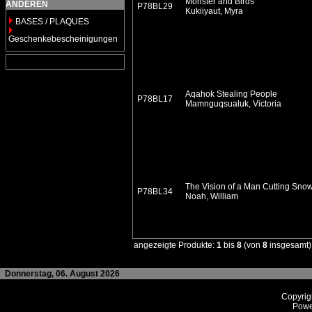
Monster and Birds
ANDEREN
P78BL29
Kukiiyaut, Myra
BASES / PLAQUES
Geschenkebescheinigungen
Aqahok Stealing People
P78BL17
Mamnguqsualuk, Victoria
The Vision of a Man Cutting Sno
P78BL34
Noah, William
angezeigte Produkte:
1
bis
8
(von
8
insgesamt)
Donnerstag, 06. August 2026
Copyrig
Powe