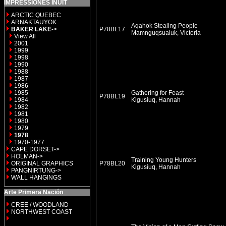
IMPRESSIONES INUIT
ARCTIC QUEBEC
ARNAKTAUYOK
Aqahok Stealing People
BAKER LAKE
->
P78BL17
Mamnguqsualuk, Victoria
View All
2001
1999
1998
1990
1988
1987
1986
1985
Gathering for Feast
P78BL19
1984
Kigusiuq, Hannah
1982
1981
1980
1979
1978
1970-1977
CAPE DORSET->
HOLMAN->
Training Young Hunters
ORIGINAL GRAPHICS
P78BL20
Kigusiuq, Hannah
PANGNIRTUNG->
WALL HANGINGS
Arte Primera Nación
CREE / WOODLAND
NORTHWEST COAST