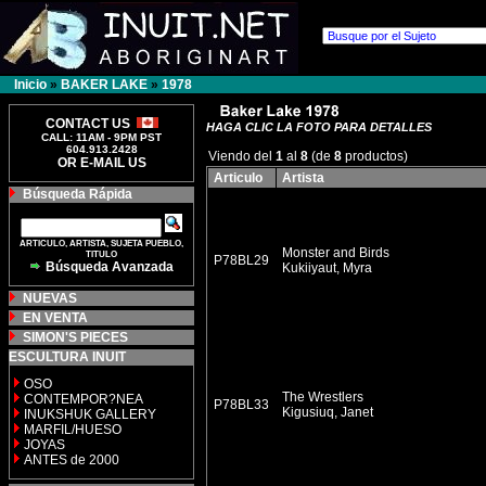
Inicio
»
BAKER LAKE
»
1978
CONTACT US
HAGA CLIC LA FOTO PARA DETALLES
CALL: 11AM - 9PM PST
604.913.2428
Viendo del
1
al
8
(de
8
productos)
OR E-MAIL US
Articulo
Artista
Búsqueda Rápida
ARTICULO, ARTISTA, SUJETA PUEBLO,
Monster and Birds
TITULO
P78BL29
Búsqueda Avanzada
Kukiiyaut, Myra
NUEVAS
EN VENTA
SIMON'S PIECES
ESCULTURA INUIT
OSO
The Wrestlers
CONTEMPOR?NEA
P78BL33
Kigusiuq, Janet
INUKSHUK GALLERY
MARFIL/HUESO
JOYAS
ANTES de 2000