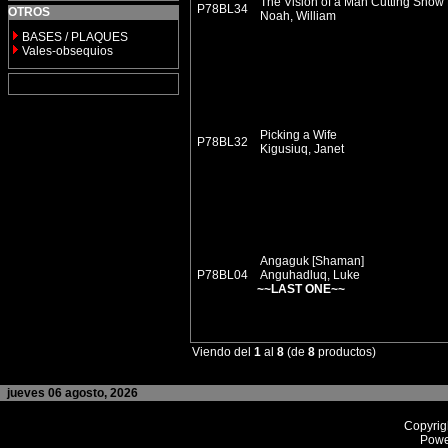
The Vision of a Man Cutting Snow
P78BL34
OTROS
Noah, William
BASES / PLAQUES
Vales-obsequios
Picking a Wife
P78BL32
Kigusiuq, Janet
Angaguk [Shaman]
P78BL04
Anguhadluq, Luke
~~LAST ONE~~
Viendo del
1
al
8
(de
8
productos)
jueves 06 agosto, 2026
Copyrig
Powe