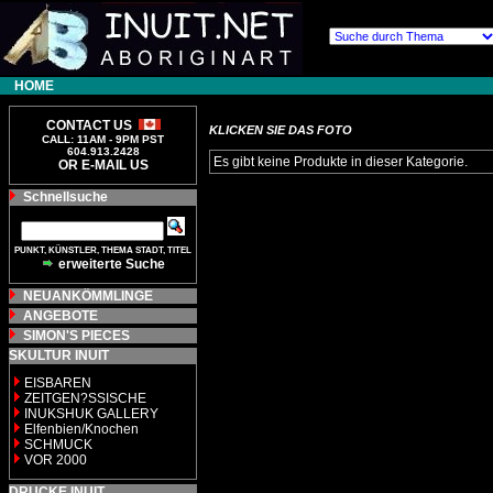
HOME
CONTACT US
KLICKEN SIE DAS FOTO
CALL: 11AM - 9PM PST
604.913.2428
Es gibt keine Produkte in dieser Kategorie.
OR E-MAIL US
Schnellsuche
PUNKT, KÜNSTLER, THEMA STADT, TITEL
erweiterte Suche
NEUANKÖMMLINGE
ANGEBOTE
SIMON'S PIECES
SKULTUR INUIT
EISBAREN
ZEITGEN?SSISCHE
INUKSHUK GALLERY
Elfenbien/Knochen
SCHMUCK
VOR 2000
DRUCKE INUIT