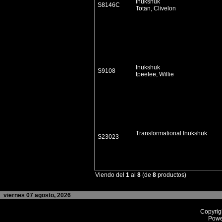
Inukshuk
S8146C
Totan, Clivelon
Inukshuk
S9108
Ipeelee, Willie
Transformational Inukshuk
S23023
Viendo del
1
al
8
(de
8
productos)
viernes 07 agosto, 2026
Copyrig
Powe