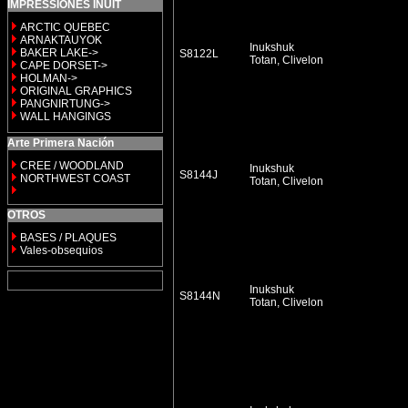
IMPRESSIONES INUIT
ARCTIC QUEBEC
ARNAKTAUYOK
Inukshuk
BAKER LAKE->
S8122L
Totan, Clivelon
CAPE DORSET->
HOLMAN->
ORIGINAL GRAPHICS
PANGNIRTUNG->
WALL HANGINGS
Arte Primera Nación
CREE / WOODLAND
Inukshuk
S8144J
NORTHWEST COAST
Totan, Clivelon
OTROS
BASES / PLAQUES
Vales-obsequios
Inukshuk
S8144N
Totan, Clivelon