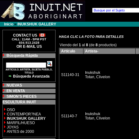
Inicio
»
INUKSHUK GALLERY
CONTACT US
HAGA CLIC LA FOTO PARA DETALLES
CALL: 11AM - 9PM PST
604.913.2428
Viendo del
1
al
8
(de
8
productos)
OR E-MAIL US
Articulo
Artista-
Búsqueda Rápida
ARTICULO, ARTISTA, SUJETA PUEBLO,
Inukshuk
TITULO
S11140-31
Búsqueda Avanzada
Totan, Clivelon
NUEVAS
EN VENTA
SIMON'S PIECES
ESCULTURA INUIT
OSO
Inukshuk
CONTEMPOR?NEA
S11140-7
Totan, Clivelon
INUKSHUK GALLERY
MARFIL/HUESO
JOYAS
ANTES de 2000