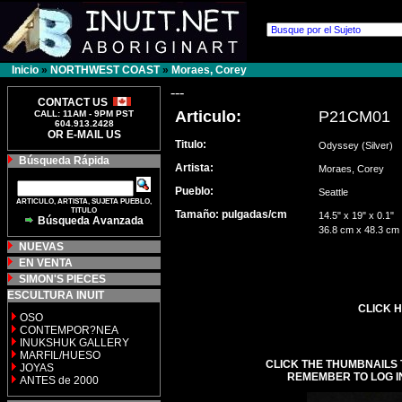
Inicio
»
NORTHWEST COAST
»
Moraes, Corey
---
CONTACT US
Articulo:
P21CM01
CALL: 11AM - 9PM PST
604.913.2428
OR E-MAIL US
Titulo:
Odyssey (Silver)
Búsqueda Rápida
Artista:
Moraes, Corey
Pueblo:
Seattle
ARTICULO, ARTISTA, SUJETA PUEBLO,
TITULO
Tamaño: pulgadas/cm
14.5" x 19" x 0.1"
Búsqueda Avanzada
36.8 cm x 48.3 cm
NUEVAS
EN VENTA
SIMON'S PIECES
ESCULTURA INUIT
CLICK H
OSO
CONTEMPOR?NEA
INUKSHUK GALLERY
MARFIL/HUESO
CLICK THE THUMBNAILS 
JOYAS
REMEMBER TO LOG I
ANTES de 2000