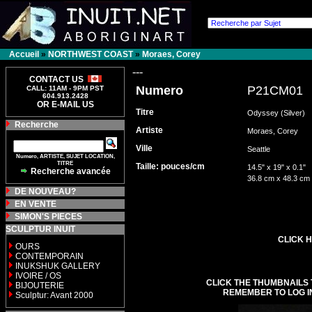
Accueil
»
NORTHWEST COAST
»
Moraes, Corey
---
CONTACT US
Numero
P21CM01
CALL: 11AM - 9PM PST
604.913.2428
OR E-MAIL US
Titre
Odyssey (Silver)
Recherche
Artiste
Moraes, Corey
Ville
Seattle
Numero, ARTISTE, SUJET LOCATION,
TITRE
Taille: pouces/cm
14.5" x 19" x 0.1"
Recherche avancée
36.8 cm x 48.3 cm
DE NOUVEAU?
EN VENTE
SIMON'S PIECES
SCULPTUR INUIT
CLICK H
OURS
CONTEMPORAIN
INUKSHUK GALLERY
IVOIRE / OS
CLICK THE THUMBNAILS 
BIJOUTERIE
REMEMBER TO LOG I
Sculptur: Avant 2000