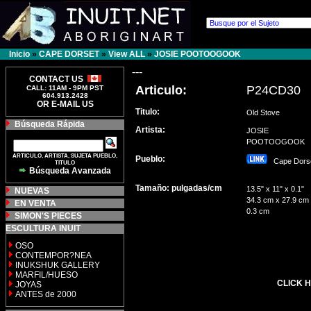
Inicio
»
CAPE DORSET
»
View ALL
»
JOSIE POOTOOGOOK
---
CONTACT US
Articulo:
P24CD30
CALL: 11AM - 9PM PST
604.913.2428
OR E-MAIL US
Titulo:
Old Stove
Búsqueda Rápida
Artista:
JOSIE
POOTOOGOOK
ARTICULO, ARTISTA, SUJETA PUEBLO,
Pueblo:
Cape Dor
TITULO
Búsqueda Avanzada
Tamaño: pulgadas/cm
13.5" x 11" x 0.1"
NUEVAS
34.3 cm x 27.9 cm
EN VENTA
0.3 cm
SIMON'S PIECES
ESCULTURA INUIT
OSO
CONTEMPOR?NEA
INUKSHUK GALLERY
MARFIL/HUESO
CLICK H
JOYAS
ANTES de 2000