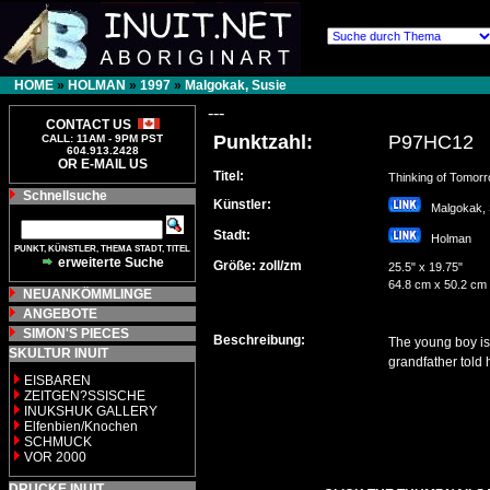
HOME
»
HOLMAN
»
1997
»
Malgokak, Susie
---
CONTACT US
Punktzahl:
P97HC12
CALL: 11AM - 9PM PST
604.913.2428
OR E-MAIL US
Titel:
Thinking of Tomorr
Schnellsuche
Künstler:
Malgokak,
Stadt:
Holman
PUNKT, KÜNSTLER, THEMA STADT, TITEL
erweiterte Suche
Größe: zoll/zm
25.5" x 19.75"
64.8 cm x 50.2 cm
NEUANKÖMMLINGE
ANGEBOTE
SIMON'S PIECES
Beschreibung:
The young boy is 
SKULTUR INUIT
grandfather told 
EISBAREN
ZEITGEN?SSISCHE
INUKSHUK GALLERY
Elfenbien/Knochen
SCHMUCK
VOR 2000
DRUCKE INUIT