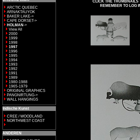
CLICK THE THUMBNAILS 
REMEMBER TO LOG I
ARCTIC QUEBEC
ARNAKTAUYOK
BAKER LAKE->
CAPE DORSET->
HOLMAN
->
View All
2000
1999
1998
1997
1996
1995
1994
1993
1992
1991
1989
1980-1988
1965-1979
ORIGINAL GRAPHICS
PANGNIRTUNG->
WALL HANGINGS
Indische Kunst
CREE / WOODLAND
NORTHWEST COAST
ANDEREN