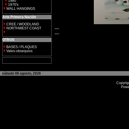
1980
1970's
WALL HANGINGS
Arte Primera Nación
CREE / WOODLAND
---
NORTHWEST COAST
---
OTROS
BASES / PLAQUES
Vales-obsequios
sábado 08 agosto, 2026
Copyrig
Powe