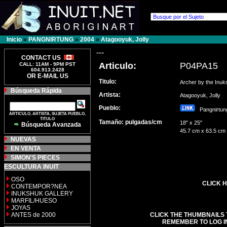
Inicio
»
PANGNIRTUNG
»
2004
»
Atagooyuk, Jolly
---
CONTACT US
Articulo:
P04PA15
CALL: 11AM - 9PM PST
604.913.2428
OR E-MAIL US
Titulo:
Archer by the Inu
Búsqueda Rápida
Artista:
Atagooyuk, Jolly
Pueblo:
Pangnirt
ARTICULO, ARTISTA, SUJETA PUEBLO,
TITULO
Tamaño: pulgadas/cm
18" x 25"
Búsqueda Avanzada
45.7 cm x 63.5 cm
NUEVAS
EN VENTA
SIMON'S PIECES
ESCULTURA INUIT
OSO
CLICK H
CONTEMPOR?NEA
INUKSHUK GALLERY
MARFIL/HUESO
JOYAS
ANTES de 2000
CLICK THE THUMBNAILS 
REMEMBER TO LOG I