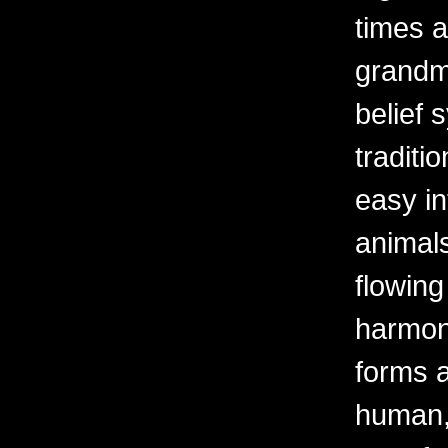
times a
grandm
belief 
traditi
easy i
animals
flowing
harmoni
forms a
human, 