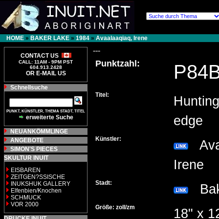
HOME
»
BAKER LAKE
»
1984
»
Avaalaaqiaq, Irene
---
CONTACT US
Punktzahl:
CALL: 11AM - 9PM PST
P84
604.913.2428
OR E-MAIL US
Schnellsuche
Titel:
Hunting
PUNKT, KÜNSTLER, THEMA STADT, TITEL
edge
erweiterte Suche
NEUANKÖMMLINGE
Künstler:
ANGEBOTE
Avaa
SIMON'S PIECES
SKULTUR INUIT
Irene
EISBAREN
ZEITGEN?SSISCHE
Stadt:
INUKSHUK GALLERY
Bak
Elfenbien/Knochen
SCHMUCK
VOR 2000
Größe: zoll/zm
18" x 1
DRUCKE INUIT