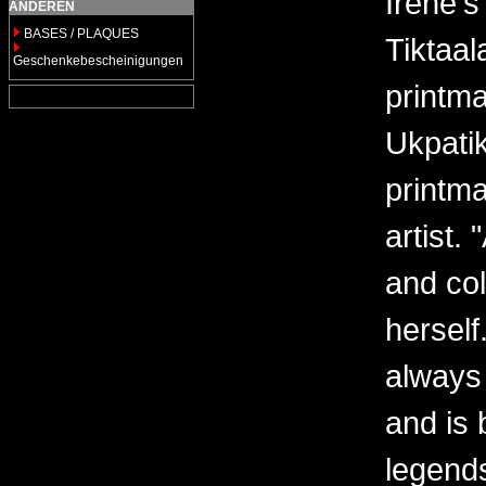
Irene'
ANDEREN
BASES / PLAQUES
Tiktaal
Geschenkebescheinigungen
printma
Ukpatik
printma
artist.
and col
herself
always 
and is 
legends