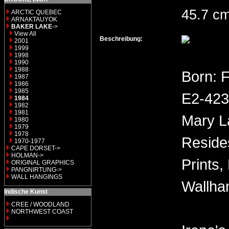
45.7 cm
ARCTIC QUEBEC
ARNAKTAUYOK
BAKER LAKE
->
View All
Beschreibung:
2001
1999
1998
1990
1988
Born: 
1987
1986
1985
E2-423 
1984
1982
1981
Mary L
1980
1979
1978
Reside
1970-1977
CAPE DORSET->
HOLMAN->
Prints,
ORIGINAL GRAPHICS
PANGNIRTUNG->
WALL HANGINGS
Wallha
Indische Kunst
CREE / WOODLAND
NORTHWEST COAST