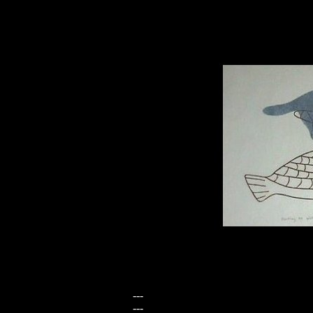
---
---