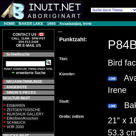
HOME
»
BAKER LAKE
»
1984
»
Avaalaaqiaq, Irene
---
CONTACT US
Punktzahl:
CALL: 11AM - 9PM PST
P84
604.913.2428
OR E-MAIL US
Schnellsuche
Titel:
Bird fa
PUNKT, KÜNSTLER, THEMA STADT, TITEL
erweiterte Suche
Künstler:
Avaa
NEUANKÖMMLINGE
ANGEBOTE
Irene
SIMON'S PIECES
SKULTUR INUIT
Stadt:
Bak
EISBAREN
ZEITGEN?SSISCHE
INUKSHUK GALLERY
Größe: zoll/zm
21" x 1
Elfenbien/Knochen
SCHMUCK
VOR 2000
53.3 cm
DRUCKE INUIT