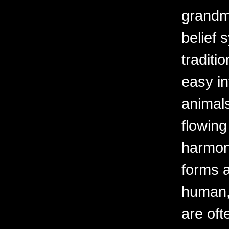
grandm
belief 
traditi
easy i
animals
flowing
harmoni
forms a
human, 
are oft