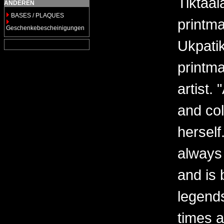
Tiktaal
ANDEREN
BASES / PLAQUES
printma
Geschenkebescheinigungen
Ukpatik
printma
artist.
and col
herself
always 
and is 
legends
times a