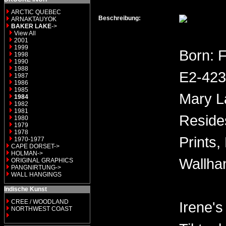
ARCTIC QUEBEC
Beschreibung:
ARNAKTAUYOK
BAKER LAKE
->
View All
2001
1999
Born: 
1998
1990
1988
E2-423 
1987
1986
1985
Mary L
1984
1982
1981
Reside
1980
1979
1978
Prints,
1970-1977
CAPE DORSET->
HOLMAN->
Wallha
ORIGINAL GRAPHICS
PANGNIRTUNG->
WALL HANGINGS
Indische Kunst
CREE / WOODLAND
Irene'
NORTHWEST COAST