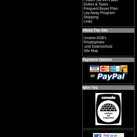
Finden Sie ein Paket
Duties & Taxes
Frequent Buyer Plan
Lay Away Program
Shipping
Links
About The Site
Unsere AGB's
Privatsphäre
und Datenschutz
Site Map
Payment Options
Igloo Tag