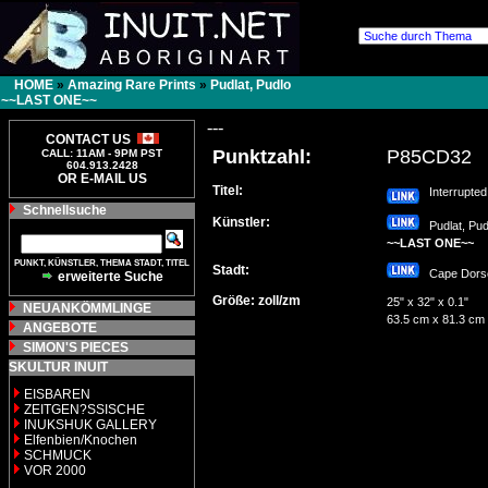
HOME
»
Amazing Rare Prints
»
Pudlat, Pudlo
~~LAST ONE~~
---
CONTACT US
Punktzahl:
P85CD32
CALL: 11AM - 9PM PST
604.913.2428
OR E-MAIL US
Titel:
Interrupted 
Schnellsuche
Künstler:
Pudlat, Pud
~~LAST ONE~~
PUNKT, KÜNSTLER, THEMA STADT, TITEL
Stadt:
Cape Dor
erweiterte Suche
Größe: zoll/zm
25" x 32" x 0.1"
NEUANKÖMMLINGE
63.5 cm x 81.3 cm
ANGEBOTE
SIMON'S PIECES
SKULTUR INUIT
EISBAREN
ZEITGEN?SSISCHE
INUKSHUK GALLERY
Elfenbien/Knochen
SCHMUCK
VOR 2000