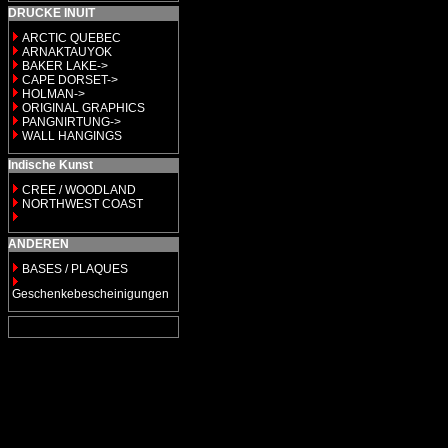
DRUCKE INUIT
ARCTIC QUEBEC
ARNAKTAUYOK
BAKER LAKE->
CAPE DORSET->
HOLMAN->
ORIGINAL GRAPHICS
PANGNIRTUNG->
WALL HANGINGS
Indische Kunst
CREE / WOODLAND
NORTHWEST COAST
ANDEREN
BASES / PLAQUES
Geschenkebescheinigungen