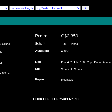
Preis:
C$2,350
Schafft:
Solitude
1985 - Signed
Ausgabe:
#38/50
lo
Ref:
Print #32 of the 1985 Cape Dorset Annual 
set
Stil:
Stonecut / Stencil
 x 0.3 cm
Papier:
Mochizuki
CLICK HERE FOR "SUPER" PIC