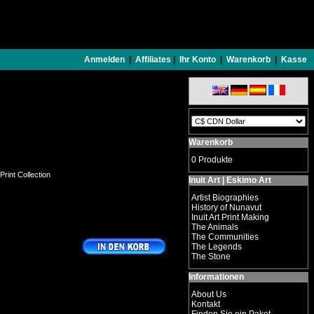
Anmelden
|
Affiliates
|
Ihr Konto
|
Warenkorb
|
Kasse
Warenkorb
0 Produkte
Print Collection
Inuit Art | Eskimo Art
Artist Biographies
History of Nunavut
Inuit Art Print Making
The Animals
The Communities
The Legends
The Stone
Informationen
About Us
Kontakt