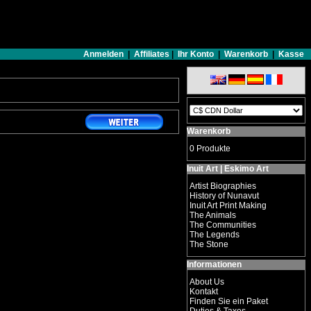
Anmelden
|
Affiliates
|
Ihr Konto
|
Warenkorb
|
Kasse
Warenkorb
0 Produkte
Inuit Art | Eskimo Art
Artist Biographies
History of Nunavut
Inuit Art Print Making
The Animals
The Communities
The Legends
The Stone
Informationen
About Us
Kontakt
Finden Sie ein Paket