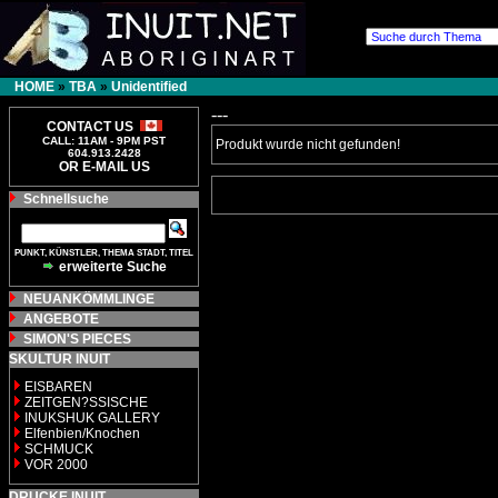
HOME
»
TBA
»
Unidentified
---
CONTACT US
CALL: 11AM - 9PM PST
Produkt wurde nicht gefunden!
604.913.2428
OR E-MAIL US
Schnellsuche
PUNKT, KÜNSTLER, THEMA STADT, TITEL
erweiterte Suche
NEUANKÖMMLINGE
ANGEBOTE
SIMON'S PIECES
SKULTUR INUIT
EISBAREN
ZEITGEN?SSISCHE
INUKSHUK GALLERY
Elfenbien/Knochen
SCHMUCK
VOR 2000
DRUCKE INUIT