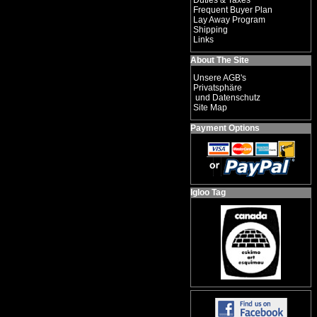
Duties & Taxes
Frequent Buyer Plan
Lay Away Program
Shipping
Links
About The Site
Unsere AGB's
Privatsphäre
und Datenschutz
Site Map
Payment Options
Igloo Tag