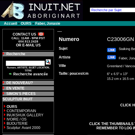
Accueil
»
OURS
»
Faber, Jonasie
---
CONTACT US
Numero
C23006GN
CALL: 11AM - 9PM PST
604.913.2428
OR E-MAIL US
Sujet
Stalking Be
Recherche
Artiste
Faber, Jo
Ville
Greenland / Van
Numero, ARTISTE, SUJET LOCATION,
TITRE
Taille: pouces/cm
Recherche avancée
6" x 6.5" x 13"
15.2 cm x 16.5 cm
DE NOUVEAU?
EN VENTE
SIMON'S PIECES
SCULPTUR INUIT
CLICK H
OURS
CONTEMPORAIN
INUKSHUK GALLERY
IVOIRE / OS
BIJOUTERIE
CLICK THE THUMBNAILS 
Sculptur: Avant 2000
REMEMBER TO LOG I