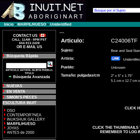
Inicio
»
MARFIL/HUESO
»
Unidentified
---
CONTACT US
Articulo:
C24006TF
CALL: 11AM - 9PM PST
604.913.2428
OR E-MAIL US
Sujeto:
Bear and Seal Stan
Búsqueda Rápida
Artista:
Unidentifi
Pueblo:
Unknown
ARTICULO, ARTISTA, SUJETA PUEBLO,
TITULO
Tamaño: pulgadas/cm
2" x 5" x 1.75"
Búsqueda Avanzada
5.1 cm x 12.7 cm x
NUEVAS
EN VENTA
SIMON'S PIECES
ESCULTURA INUIT
CLICK H
OSO
CONTEMPOR?NEA
INUKSHUK GALLERY
MARFIL/HUESO
CLICK THE THUMBNAILS 
JOYAS
REMEMBER TO LOG I
ANTES de 2000