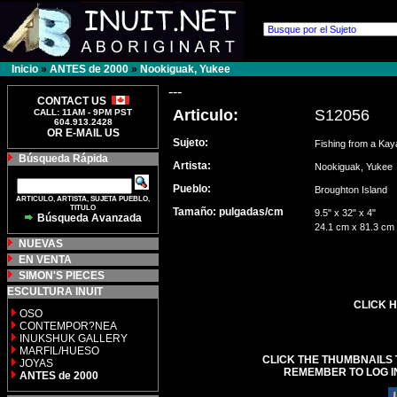
Inicio
»
ANTES de 2000
»
Nookiguak, Yukee
---
CONTACT US
Articulo:
S12056
CALL: 11AM - 9PM PST
604.913.2428
OR E-MAIL US
Sujeto:
Fishing from a Kay
Búsqueda Rápida
Artista:
Nookiguak, Yuke
Pueblo:
Broughton Islan
ARTICULO, ARTISTA, SUJETA PUEBLO,
TITULO
Tamaño: pulgadas/cm
9.5" x 32" x 4"
Búsqueda Avanzada
24.1 cm x 81.3 cm
NUEVAS
EN VENTA
SIMON'S PIECES
ESCULTURA INUIT
CLICK H
OSO
CONTEMPOR?NEA
INUKSHUK GALLERY
MARFIL/HUESO
CLICK THE THUMBNAILS 
JOYAS
REMEMBER TO LOG I
ANTES de 2000