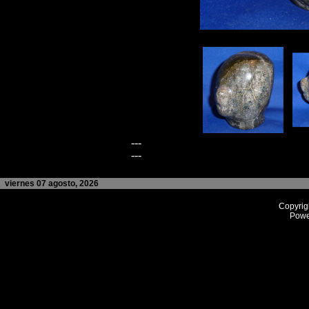
---
---
viernes 07 agosto, 2026
Copyrig
Powe