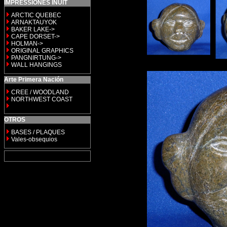
IMPRESSIONES INUIT
ARCTIC QUEBEC
ARNAKTAUYOK
BAKER LAKE->
CAPE DORSET->
HOLMAN->
ORIGINAL GRAPHICS
PANGNIRTUNG->
WALL HANGINGS
Arte Primera Nación
CREE / WOODLAND
NORTHWEST COAST
OTROS
BASES / PLAQUES
Vales-obsequios