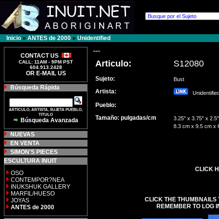
Inicio
»
ANTES de 2000
»
Unidentified
---
CONTACT US
Articulo:
S12080
CALL: 11AM - 9PM PST
604.913.2428
OR E-MAIL US
Sujeto:
Bust
Búsqueda Rápida
Artista:
Unidentifi
Pueblo:
ARTICULO, ARTISTA, SUJETA PUEBLO,
TITULO
Tamaño: pulgadas/cm
3.25" x 3.75" x 2.5"
Búsqueda Avanzada
8.3 cm x 9.5 cm x 
NUEVAS
EN VENTA
SIMON'S PIECES
ESCULTURA INUIT
CLICK H
OSO
CONTEMPOR?NEA
INUKSHUK GALLERY
MARFIL/HUESO
CLICK THE THUMBNAILS 
JOYAS
REMEMBER TO LOG I
ANTES de 2000