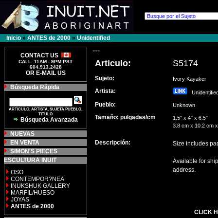
Inicio
»
ANTES de 2000
»
Unidentified
---
CONTACT US
Articulo:
S5174
CALL: 11AM - 9PM PST
604.913.2428
OR E-MAIL US
Sujeto:
Ivory Kayaker
Búsqueda Rápida
Artista:
Unidentifi
Pueblo:
Unknown
ARTICULO, ARTISTA, SUJETA PUEBLO,
TITULO
Tamaño: pulgadas/cm
1.5" x 4" x 6.5"
Búsqueda Avanzada
3.8 cm x 10.2 cm 
NUEVAS
EN VENTA
Descripción:
Size includes pa
SIMON'S PIECES
ESCULTURA INUIT
Available for sh
address.
OSO
CONTEMPOR?NEA
INUKSHUK GALLERY
MARFIL/HUESO
JOYAS
ANTES de 2000
CLICK H