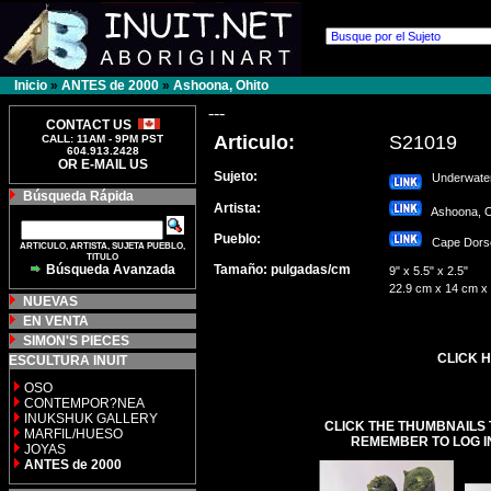
Inicio
»
ANTES de 2000
»
Ashoona, Ohito
---
CONTACT US
Articulo:
S21019
CALL: 11AM - 9PM PST
604.913.2428
OR E-MAIL US
Sujeto:
Underwater
Búsqueda Rápida
Artista:
Ashoona, 
Pueblo:
Cape Dor
ARTICULO, ARTISTA, SUJETA PUEBLO,
TITULO
Búsqueda Avanzada
Tamaño: pulgadas/cm
9" x 5.5" x 2.5"
22.9 cm x 14 cm x
NUEVAS
EN VENTA
SIMON'S PIECES
CLICK H
ESCULTURA INUIT
OSO
CONTEMPOR?NEA
INUKSHUK GALLERY
CLICK THE THUMBNAILS 
MARFIL/HUESO
REMEMBER TO LOG I
JOYAS
ANTES de 2000