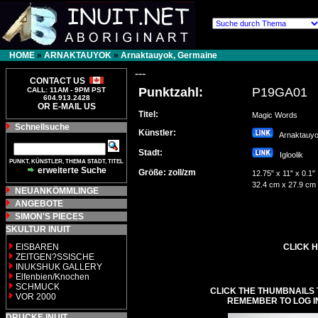
HOME
»
ARNAKTAUYOK
»
Arnaktauyok, Germaine
---
CONTACT US
Punktzahl:
P19GA01
CALL: 11AM - 9PM PST
604.913.2428
OR E-MAIL US
Titel:
Magic Words
Schnellsuche
Künstler:
Arnaktauy
Stadt:
Igloolik
PUNKT, KÜNSTLER, THEMA STADT, TITEL
erweiterte Suche
Größe: zoll/zm
12.75" x 11" x 0.1"
32.4 cm x 27.9 cm
NEUANKÖMMLINGE
ANGEBOTE
SIMON'S PIECES
SKULTUR INUIT
EISBAREN
CLICK H
ZEITGEN?SSISCHE
INUKSHUK GALLERY
Elfenbien/Knochen
SCHMUCK
CLICK THE THUMBNAILS 
VOR 2000
REMEMBER TO LOG I
DRUCKE INUIT