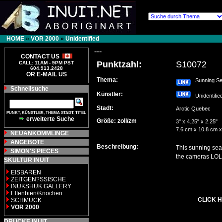
HOME
»
VOR 2000
»
Unidentified
---
CONTACT US
Punktzahl:
S10072
CALL: 11AM - 9PM PST
604.913.2428
OR E-MAIL US
Thema:
Sunning Se
Schnellsuche
Künstler:
Unidentifi
Stadt:
Arctic Quebec
PUNKT, KÜNSTLER, THEMA STADT, TITEL
erweiterte Suche
Größe: zoll/zm
3" x 4.25" x 2.25"
7.6 cm x 10.8 cm x
NEUANKÖMMLINGE
ANGEBOTE
Beschreibung:
This sunning seal 
SIMON'S PIECES
the cameras LOL
SKULTUR INUIT
EISBAREN
ZEITGEN?SSISCHE
INUKSHUK GALLERY
Elfenbien/Knochen
CLICK H
SCHMUCK
VOR 2000
DRUCKE INUIT