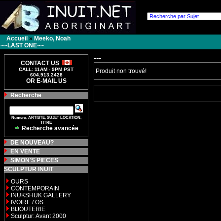
Accueil
»
Meeko, Noah
~~LAST ONE~~
---
CONTACT US
CALL: 11AM - 9PM PST
Produit non trouvé!
604.913.2428
OR E-MAIL US
Recherche
Numero, ARTISTE, SUJET LOCATION,
TITRE
Recherche avancée
DE NOUVEAU?
EN VENTE
SIMON'S PIECES
SCULPTUR INUIT
OURS
CONTEMPORAIN
INUKSHUK GALLERY
IVOIRE / OS
BIJOUTERIE
Sculptur: Avant 2000