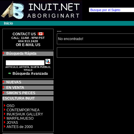
Inicio
---
CONTACT US
CALL: 11AM - 9PM PST
No encontrado!
604.913.2428
OR E-MAIL US
Búsqueda Rápida
ARTICULO, ARTISTA, SUJETA PUEBLO,
TITULO
Búsqueda Avanzada
NUEVAS
EN VENTA
SIMON'S PIECES
ESCULTURA INUIT
OSO
CONTEMPOR?NEA
INUKSHUK GALLERY
MARFIL/HUESO
JOYAS
ANTES de 2000