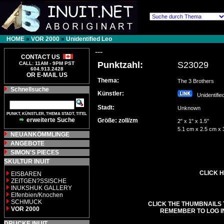
HOME
»
VOR 2000
»
Unidentified Leo
---
CONTACT US
Punktzahl:
S23029
CALL: 11AM - 9PM PST
604.913.2428
OR E-MAIL US
Thema:
The 3 Brothers
Schnellsuche
Künstler:
Unidentifi
Stadt:
Unknown
PUNKT, KÜNSTLER, THEMA STADT, TITEL
erweiterte Suche
Größe: zoll/zm
2" x 1" x 1.5"
5.1 cm x 2.5 cm x 
NEUANKÖMMLINGE
ANGEBOTE
SIMON'S PIECES
SKULTUR INUIT
CLICK H
EISBAREN
ZEITGEN?SSISCHE
INUKSHUK GALLERY
Elfenbien/Knochen
SCHMUCK
CLICK THE THUMBNAILS 
VOR 2000
REMEMBER TO LOG I
DRUCKE INUIT