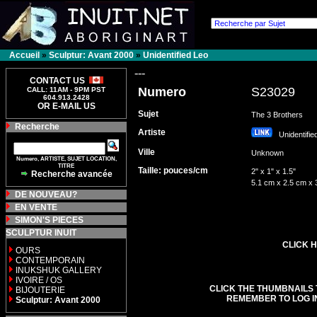
Accueil
»
Sculptur: Avant 2000
»
Unidentified Leo
---
CONTACT US
Numero
S23029
CALL: 11AM - 9PM PST
604.913.2428
OR E-MAIL US
Sujet
The 3 Brothers
Recherche
Artiste
Unidentifi
Ville
Unknown
Numero, ARTISTE, SUJET LOCATION,
TITRE
Taille: pouces/cm
2" x 1" x 1.5"
Recherche avancée
5.1 cm x 2.5 cm x 
DE NOUVEAU?
EN VENTE
SIMON'S PIECES
SCULPTUR INUIT
CLICK H
OURS
CONTEMPORAIN
INUKSHUK GALLERY
IVOIRE / OS
CLICK THE THUMBNAILS 
BIJOUTERIE
REMEMBER TO LOG I
Sculptur: Avant 2000