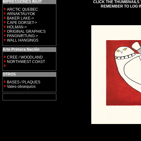
IMPRESSIONES INUIT
CLICK THE THUMBNAILS 
REMEMBER TO LOG I
ARCTIC QUEBEC
ARNAKTAUYOK
BAKER LAKE->
CAPE DORSET->
HOLMAN->
ORIGINAL GRAPHICS
PANGNIRTUNG->
WALL HANGINGS
Arte Primera Nación
CREE / WOODLAND
NORTHWEST COAST
OTROS
BASES / PLAQUES
Vales-obsequios