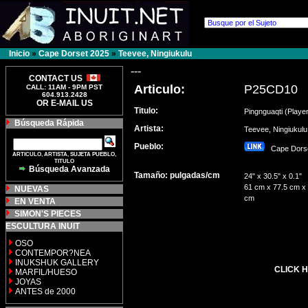
Inicio
»
Cape Dorset 2025
»
Teevee, Ningiukulu
---
CONTACT US
Articulo:
P25CD10
CALL: 11AM - 9PM PST
604.913.2428
OR E-MAIL US
Titulo:
Pingnguaqti (Playe
Búsqueda Rápida
Artista:
Teevee, Ningiuku
Pueblo:
Cape Dor
ARTICULO, ARTISTA, SUJETA PUEBLO,
TITULO
Búsqueda Avanzada
Tamaño: pulgadas/cm
24" x 30.5" x 0.1"
61 cm x 77.5 cm x 
NUEVAS
cm
EN VENTA
SIMON'S PIECES
ESCULTURA INUIT
OSO
CONTEMPOR?NEA
INUKSHUK GALLERY
CLICK H
MARFIL/HUESO
JOYAS
ANTES de 2000