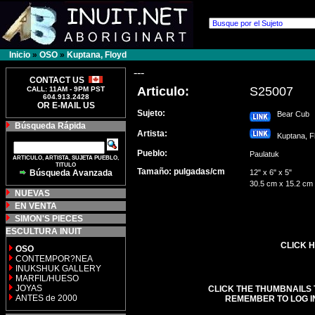
Inicio
»
OSO
»
Kuptana, Floyd
---
CONTACT US
Articulo:
S25007
CALL: 11AM - 9PM PST
604.913.2428
OR E-MAIL US
Sujeto:
Bear Cub
Búsqueda Rápida
Artista:
Kuptana, 
Pueblo:
Paulatuk
ARTICULO, ARTISTA, SUJETA PUEBLO,
TITULO
Tamaño: pulgadas/cm
Búsqueda Avanzada
12" x 6" x 5"
30.5 cm x 15.2 cm
NUEVAS
EN VENTA
SIMON'S PIECES
ESCULTURA INUIT
CLICK H
OSO
CONTEMPOR?NEA
INUKSHUK GALLERY
MARFIL/HUESO
JOYAS
CLICK THE THUMBNAILS 
ANTES de 2000
REMEMBER TO LOG I