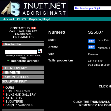
Accueil
»
OURS
»
Kuptana, Floyd
---
CONTACT US
Numero
S25007
CALL: 11AM - 9PM PST
604.913.2428
OR E-MAIL US
Sujet
Bear Cub
Recherche
Artiste
Kuptana, 
Ville
Paulatuk
Numero, ARTISTE, SUJET LOCATION,
TITRE
Taille: pouces/cm
Recherche avancée
12" x 6" x 5"
30.5 cm x 15.2 cm
DE NOUVEAU?
EN VENTE
SIMON'S PIECES
SCULPTUR INUIT
CLICK H
OURS
CONTEMPORAIN
INUKSHUK GALLERY
IVOIRE / OS
BIJOUTERIE
CLICK THE THUMBNAILS 
Sculptur: Avant 2000
REMEMBER TO LOG I