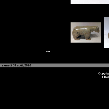
---
---
samedi 08 août, 2026
Copyrig
Powe