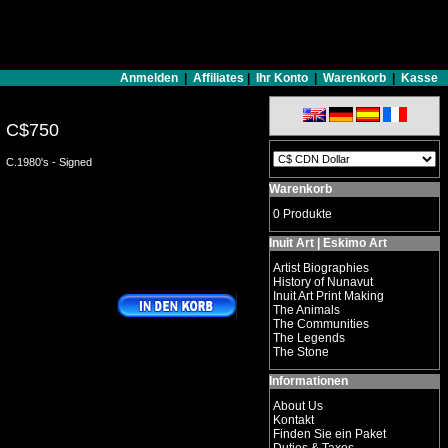
Anmelden
|
Affiliates
|
Ihr Konto
|
Warenkorb
|
Kasse
C$750
C.1980's - Signed
Warenkorb
0 Produkte
Inuit Art | Eskimo Art
Artist Biographies
History of Nunavut
Inuit Art Print Making
The Animals
The Communities
The Legends
The Stone
Informationen
About Us
Kontakt
Finden Sie ein Paket