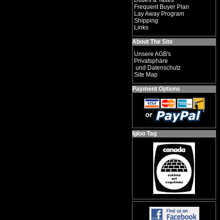
Duties & Taxes
Frequent Buyer Plan
Lay Away Program
Shipping
Links
About The Site
Unsere AGB's
Privatsphäre
und Datenschutz
Site Map
Payment Options
Igloo Tag