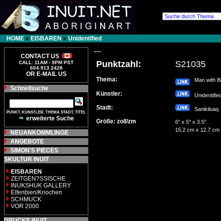
HOME
»
EISBAREN
»
Unidentified
---
CONTACT US
Punktzahl:
S21035
CALL: 11AM - 9PM PST
604.913.2428
OR E-MAIL US
Thema:
Man with B
Schnellsuche
Künstler:
Unidentifi
Stadt:
Sanikilua
PUNKT, KÜNSTLER, THEMA STADT, TITEL
erweiterte Suche
Größe: zoll/zm
6" x 5" x 3.5"
15.2 cm x 12.7 cm
NEUANKÖMMLINGE
ANGEBOTE
SIMON'S PIECES
SKULTUR INUIT
EISBAREN
ZEITGEN?SSISCHE
INUKSHUK GALLERY
Elfenbien/Knochen
SCHMUCK
VOR 2000
DRUCKE INUIT