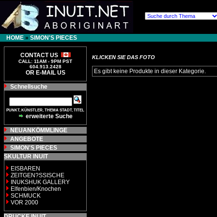
HOME
»
SIMON'S PIECES
CONTACT US
KLICKEN SIE DAS FOTO
CALL: 11AM - 9PM PST
604.913.2428
Es gibt keine Produkte in dieser Kategorie.
OR E-MAIL US
Schnellsuche
PUNKT, KÜNSTLER, THEMA STADT, TITEL
erweiterte Suche
NEUANKÖMMLINGE
ANGEBOTE
SIMON'S PIECES
SKULTUR INUIT
EISBAREN
ZEITGEN?SSISCHE
INUKSHUK GALLERY
Elfenbien/Knochen
SCHMUCK
VOR 2000
DRUCKE INUIT