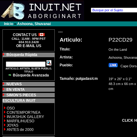
Inicio
»
Ashoona, Shuvanai
---
CONTACT US
Articulo:
P22CD29
CALL: 11AM - 9PM PST
604.913.2428
OR E-MAIL US
Titulo:
On the Land
Búsqueda Rápida
Artista:
Ashoona, Shuvan
Pueblo:
Cape Dors
ARTICULO, ARTISTA, SUJETA PUEBLO,
TITULO
Búsqueda Avanzada
Tamaño: pulgadas/cm
19" x 26" x 0.1"
NUEVAS
48.3 cm x 66 cm x 
cm
EN VENTA
SIMON'S PIECES
ESCULTURA INUIT
OSO
CONTEMPOR?NEA
INUKSHUK GALLERY
CLICK H
MARFIL/HUESO
JOYAS
ANTES de 2000