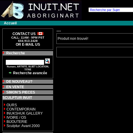
Accueil
---
CONTACT US
CALL: 11AM - 9PM PST
Produit non trouvé!
604.913.2428
OR E-MAIL US
Recherche
Numero, ARTISTE, SUJET LOCATION,
TITRE
Recherche avancée
DE NOUVEAU?
EN VENTE
SIMON'S PIECES
SCULPTUR INUIT
OURS
CONTEMPORAIN
INUKSHUK GALLERY
IVOIRE / OS
BIJOUTERIE
Sculptur: Avant 2000