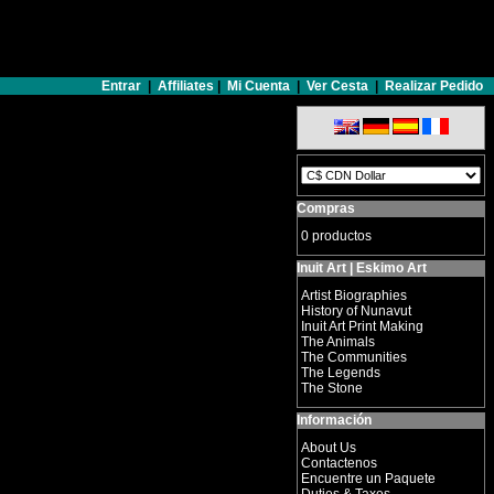
Entrar
|
Affiliates
|
Mi Cuenta
|
Ver Cesta
|
Realizar Pedido
Compras
0 productos
Inuit Art | Eskimo Art
Artist Biographies
History of Nunavut
Inuit Art Print Making
The Animals
The Communities
The Legends
The Stone
Información
About Us
Contactenos
Encuentre un Paquete