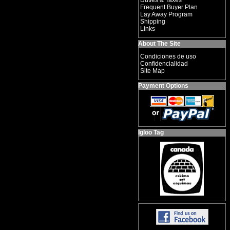
Duties & Taxes
Frequent Buyer Plan
Lay Away Program
Shipping
Links
About The Site
Condiciones de uso
Confidencialidad
Site Map
Payment Options
Igloo Tag