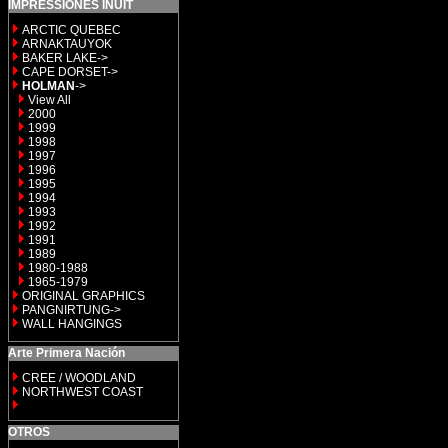
IMPRESSIONES INUIT
ARCTIC QUEBEC
ARNAKTAUYOK
BAKER LAKE->
CAPE DORSET->
HOLMAN
->
View All
2000
1999
1998
1997
1996
1995
1994
1993
1992
1991
1989
1980-1988
1965-1979
ORIGINAL GRAPHICS
PANGNIRTUNG->
WALL HANGINGS
Arte Primera Nación
CREE / WOODLAND
NORTHWEST COAST
OTROS