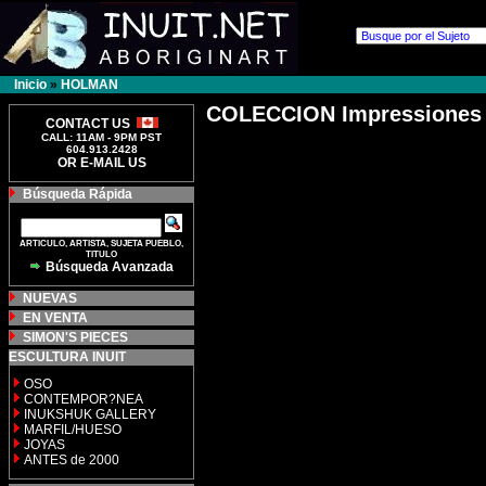
Inicio
»
HOLMAN
COLECCION Impressione
CONTACT US
CALL: 11AM - 9PM PST
604.913.2428
OR E-MAIL US
Búsqueda Rápida
ARTICULO, ARTISTA, SUJETA PUEBLO,
TITULO
Búsqueda Avanzada
NUEVAS
EN VENTA
SIMON'S PIECES
ESCULTURA INUIT
OSO
CONTEMPOR?NEA
INUKSHUK GALLERY
MARFIL/HUESO
JOYAS
ANTES de 2000