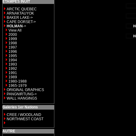
ETAMPES INUIT
ARCTIC QUEBEC
ARNAKTAUYOK
BAKER LAKE->
CAPE DORSET->
HOLMAN
->
View All
2000
1999
1998
1997
1996
1995
1994
1993
1992
1991
1989
1980-1988
1965-1979
ORIGINAL GRAPHICS
PANGNIRTUNG->
WALL HANGINGS
Galeries 1er Nations
CREE / WOODLAND
NORTHWEST COAST
AUTRE