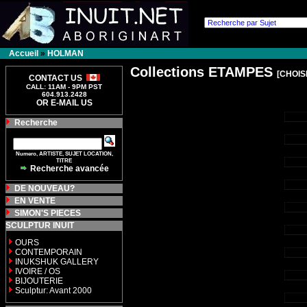
Accueil
»
HOLMAN
Collections ETAMPES
[CHOIS
CONTACT US
CALL: 11AM - 9PM PST
604.913.2428
OR E-MAIL US
Recherche
Numero, ARTISTE, SUJET LOCATION,
TITRE
Recherche avancée
DE NOUVEAU?
EN VENTE
SIMON'S PIECES
SCULPTUR INUIT
OURS
CONTEMPORAIN
INUKSHUK GALLERY
IVOIRE / OS
BIJOUTERIE
Sculptur: Avant 2000