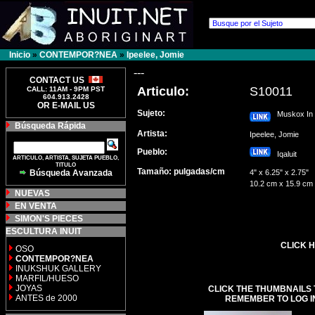
Inicio
»
CONTEMPOR?NEA
»
Ipeelee, Jomie
---
CONTACT US
Articulo:
S10011
CALL: 11AM - 9PM PST
604.913.2428
OR E-MAIL US
Sujeto:
Muskox In 
Búsqueda Rápida
Artista:
Ipeelee, Jomie
Pueblo:
Iqaluit
ARTICULO, ARTISTA, SUJETA PUEBLO,
TITULO
Tamaño: pulgadas/cm
Búsqueda Avanzada
4" x 6.25" x 2.75"
10.2 cm x 15.9 cm
NUEVAS
EN VENTA
SIMON'S PIECES
ESCULTURA INUIT
CLICK H
OSO
CONTEMPOR?NEA
INUKSHUK GALLERY
MARFIL/HUESO
JOYAS
CLICK THE THUMBNAILS 
ANTES de 2000
REMEMBER TO LOG I