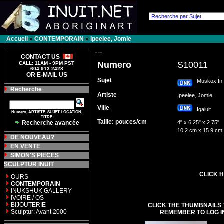
Accueil
»
CONTEMPORAIN
»
Ipeelee, Jomie
---
CONTACT US
Numero
S10011
CALL: 11AM - 9PM PST
604.913.2428
OR E-MAIL US
Sujet
Muskox In 
Recherche
Artiste
Ipeelee, Jomie
Ville
Iqaluit
Numero, ARTISTE, SUJET LOCATION,
TITRE
Taille: pouces/cm
Recherche avancée
4" x 6.25" x 2.75"
10.2 cm x 15.9 cm
DE NOUVEAU?
EN VENTE
SIMON'S PIECES
SCULPTUR INUIT
CLICK H
OURS
CONTEMPORAIN
INUKSHUK GALLERY
IVOIRE / OS
BIJOUTERIE
CLICK THE THUMBNAILS 
Sculptur: Avant 2000
REMEMBER TO LOG I