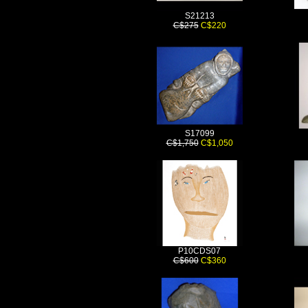
S21213
C$275
C$220
S17099
C$1,750
C$1,050
P10CDS07
C$600
C$360