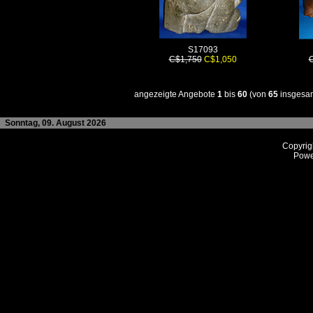
S17093
C$1,750
C$1,050
angezeigte Angebote
1
bis
60
(von
65
insgesa
Sonntag, 09. August 2026
Copyrig
Powe