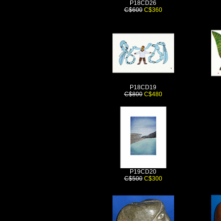
P18CD26
C$600
C$360
P18CD19
C$800
C$480
P19CD20
C$500
C$300