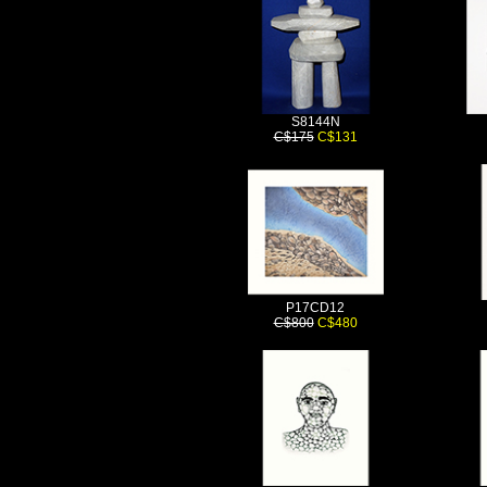
S8144N
C$175
C$131
P17CD12
C$800
C$480