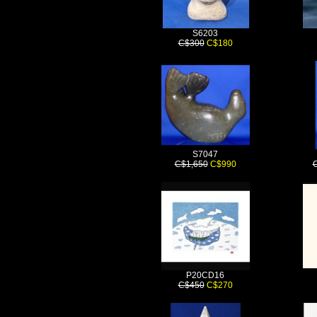
S6203
C$300
C$180
S7047
C$1,650
C$990
P20CD16
C$450
C$270