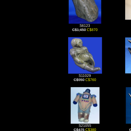
S6123
C$1,450
C$870
S11029
C$950
C$760
S21055
C$475
C$380