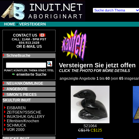
HOME
»
VERSTEIGERN
CONTACT US
CALL: 11AM - 9PM PST
604.913.2428
OR E-MAIL US
Schnellsuche
Versteigern Sie jetzt offen
PUNKT, KÜNSTLER, THEMA STADT, TITEL
CLICK THE PHOTO FOR MORE DETAILS
erweiterte Suche
angezeigte Angebote
1
bis
60
(von
65
insgesa
NEUANKÖMMLINGE
ANGEBOTE
SIMON'S PIECES
SKULTUR INUIT
EISBAREN
ZEITGEN?SSISCHE
INUKSHUK GALLERY
Elfenbien/Knochen
SCHMUCK
S21064
VOR 2000
C$175
C$125
DRUCKE INUIT