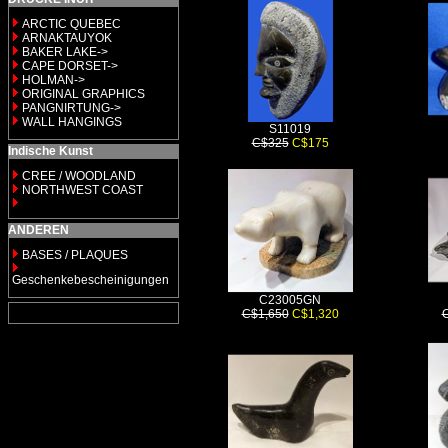
ARCTIC QUEBEC
ARNAKTAUYOK
BAKER LAKE->
CAPE DORSET->
HOLMAN->
ORIGINAL GRAPHICS
PANGNIRTUNG->
WALL HANGINGS
S11019
C$325
C$175
Indische Kunst
CREE / WOODLAND
NORTHWEST COAST
ANDEREN
BASES / PLAQUES
Geschenkebescheinigungen
C23005GN
C$1,650
C$1,320