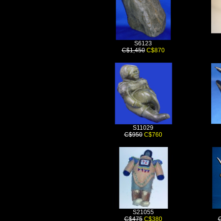
S6123
C$1,450
C$870
S11029
C$950
C$760
S21055
C$475
C$380