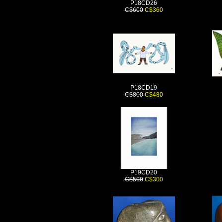
P18CD26
C$600
C$360
P18CD19
C$800
C$480
P19CD20
C$500
C$300