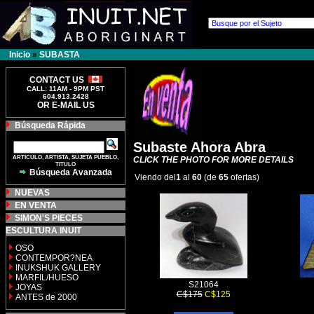
Inicio
»
SUBASTA
CONTACT US
CALL: 11AM - 9PM PST
604.913.2428
OR E-MAIL US
Búsqueda Rápida
Subaste Ahora Abra
ARTICULO, ARTISTA, SUJETA PUEBLO,
CLICK THE PHOTO FOR MORE DETAILS
TITULO
Búsqueda Avanzada
Viendo del
1
al
60
(de
65
ofertas)
NUEVAS
EN VENTA
SIMON'S PIECES
ESCULTURA INUIT
OSO
CONTEMPOR?NEA
INUKSHUK GALLERY
MARFIL/HUESO
S21064
JOYAS
C$175
C$125
ANTES de 2000